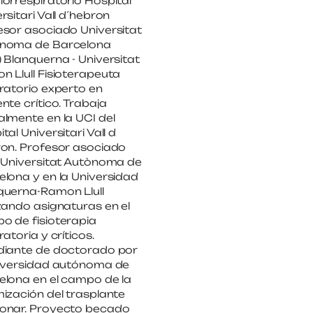
orrespiratorio Hospital
rsitari Vall d´hebron
esor asociado Universitat
noma de Barcelona
 Blanquerna - Universitat
n Llull Fisioterapeuta
ratorio experto en
nte crítico. Trabaja
almente en la UCI del
tal Universitari Vall d
ron. Profesor asociado
a Universitat Autònoma de
elona y en la Universidad
querna-Ramon Llull
zando asignaturas en el
o de fisioterapia
ratoria y críticos.
diante de doctorado por
niversidad autónoma de
elona en el campo de la
ización del trasplante
onar. Proyecto becado