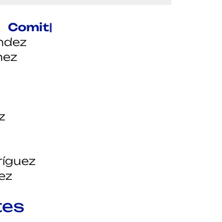
é Organizador
ndez
mez
z
ríguez
ez
tes