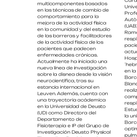
Cardi
multicomponentes basados
Unive
en las técnicas de cambio de
Prof
comportamiento para la
Autò
mejora de la actividad física
(UAB)
en la comunidad y del estudio
Ramo
de las barreras y facilitadores
respi
de la actividad física de los
pacie
pacientes que padecen
actu
enfermedades crónicas.
Hospi
Actualmente ha iniciado una
´heb
nueva línea de investigación
en l
sobre la disnea desde la visión
Barc
neurocientífica, tras su
Blan
estancia internacional en
reali
Leuven. Además, cuenta con
camp
una trayectoria acádemica
respi
en la Universidad de Deusto
Estu
(UD) como Directora del
la u
Departamento de
Barc
Fisioterapia e IP del Grupo de
optim
Investigación Deusto Physical
pulm