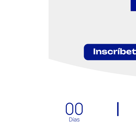
00
Días