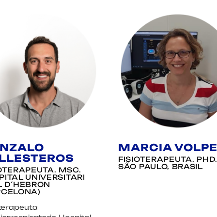
NZALO
MARCIA VOLP
LLESTEROS
FISIOTERAPEUTA. PHD
SÃO PAULO, BRASIL
IOTERAPEUTA. MSC.
PITAL UNIVERSITARI
L D´HEBRON
RCELONA)
oterapeuta