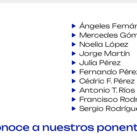
fico
Comit
Ángeles Ferná
Mercedes Gó
Noelia López
Jorge Martín
Julia Pérez
Fernando Pére
Cédric F. Pérez
Antonio T. Ríos
Francisco Rod
Sergio Rodrígu
noce a nuestros ponen